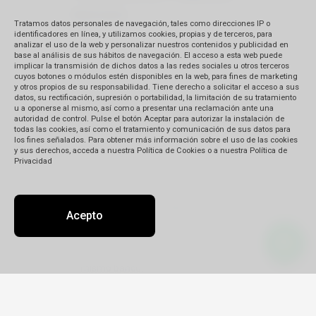
bancario
Tratamos datos personales de navegación, tales como direcciones IP o
identificadores en línea, y utilizamos cookies, propias y de terceros, para
analizar el uso de la web y personalizar nuestros contenidos y publicidad en
Podés hacerlos personalmente en el
base al análisis de sus hábitos de navegación. El acceso a esta web puede
implicar la transmisión de dichos datos a las redes sociales u otros terceros
banco, por cajero automático o desde
cuyos botones o módulos estén disponibles en la web, para fines de marketing
tu computadora.
y otros propios de su responsabilidad. Tiene derecho a solicitar el acceso a sus
datos, su rectificación, supresión o portabilidad, la limitación de su tratamiento
El tiempo de acreditación varía entre
u a oponerse al mismo, así como a presentar una reclamación ante una
autoridad de control. Pulse el botón Aceptar para autorizar la instalación de
48 y 72 h de acuerdo al tipo de
todas las cookies, así como el tratamiento y comunicación de sus datos para
transferencia que hagas. Si se hace
los fines señalados. Para obtener más información sobre el uso de las cookies
y sus derechos, acceda a nuestra Política de Cookies o a nuestra Política de
desde el interior del país, el tiempo
Privacidad
de acreditación puede ser de hasta
96 h.
Si tenés cuenta en alguno de los
Acepto
bancos mencionados abajo, usala
para la transferencia: la acreditación
es más rápida entre cuentas del
mismo banco.
Una vez que hayas realizado el
depósito o transferencia, envíale al